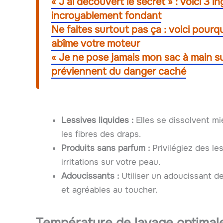
« J’ai découvert le secret » : voici 3 
incroyablement fondant
Ne faites surtout pas ça : voici pourq
abîme votre moteur
« Je ne pose jamais mon sac à main sur 
préviennent du danger caché
Lessives liquides :
Elles se dissolvent m
les fibres des draps.
Produits sans parfum :
Privilégiez des le
irritations sur votre peau.
Adoucissants :
Utiliser un adoucissant d
et agréables au toucher.
Température de lavage optimale