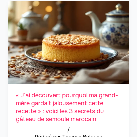
« J’ai découvert pourquoi ma grand-
mère gardait jalousement cette
recette » : voici les 3 secrets du
gâteau de semoule marocain
/
Thomas Belouse