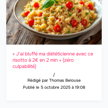
« J’ai bluffé ma diététicienne avec ce
risotto à 2€ en 2 min » (zéro
culpabilité)
/
Thomas Belouse
5 octobre 2025 à 19:08