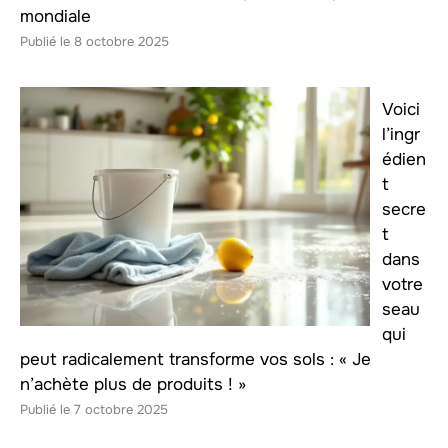
mondiale
8 octobre 2025
Voici
l’ingr
édien
t
secre
t
dans
votre
seau
qui
peut radicalement transforme vos sols : « Je
n’achète plus de produits ! »
7 octobre 2025