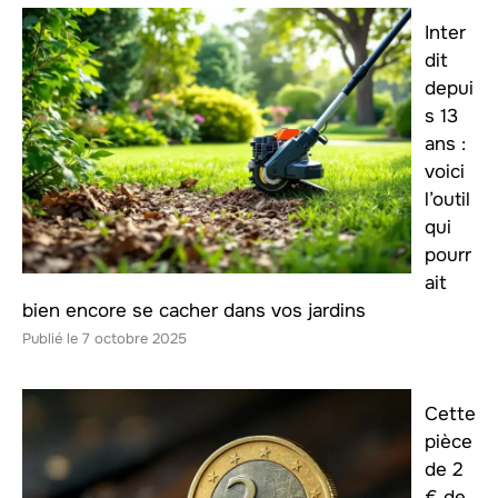
Inter
dit
depui
s 13
ans :
voici
l’outil
qui
pourr
ait
bien encore se cacher dans vos jardins
7 octobre 2025
Cette
pièce
de 2
€ de