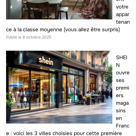
votre
appar
tenan
ce à la classe moyenne (vous allez être surpris)
8 octobre 2025
SHEI
N
ouvre
ses
premi
ers
maga
sins
en
Franc
e : voici les 3 villes choisies pour cette première