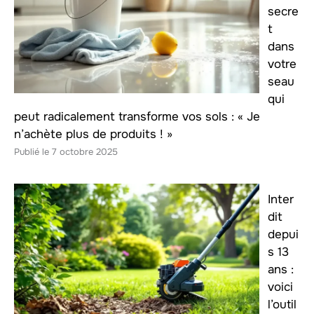
secre
t
dans
votre
seau
qui
peut radicalement transforme vos sols : « Je
n’achète plus de produits ! »
7 octobre 2025
Inter
dit
depui
s 13
ans :
voici
l’outil