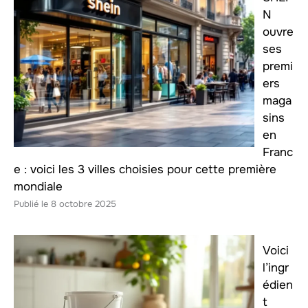
N
ouvre
ses
premi
ers
maga
sins
en
Franc
e : voici les 3 villes choisies pour cette première
mondiale
8 octobre 2025
Voici
l’ingr
édien
t