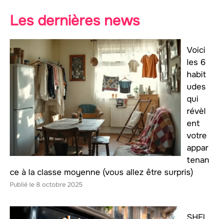
Les dernières news
Voici
les 6
habit
udes
qui
révèl
ent
votre
appar
tenan
ce à la classe moyenne (vous allez être surpris)
8 octobre 2025
SHEI