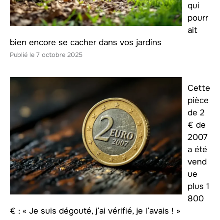
qui
pourr
ait
bien encore se cacher dans vos jardins
7 octobre 2025
Cette
pièce
de 2
€ de
2007
a été
vend
ue
plus 1
800
€ : « Je suis dégouté, j’ai vérifié, je l’avais ! »