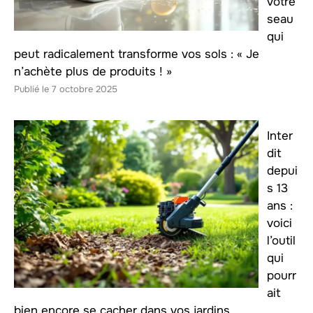
votre
seau
qui
peut radicalement transforme vos sols : « Je
n’achète plus de produits ! »
7 octobre 2025
Inter
dit
depui
s 13
ans :
voici
l’outil
qui
pourr
ait
bien encore se cacher dans vos jardins