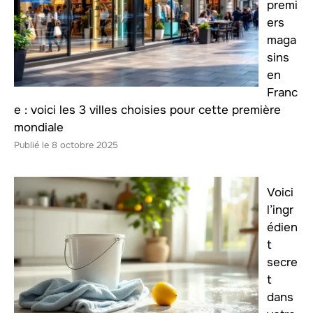
premi
ers
maga
sins
en
Franc
e : voici les 3 villes choisies pour cette première
mondiale
8 octobre 2025
Voici
l’ingr
édien
t
secre
t
dans