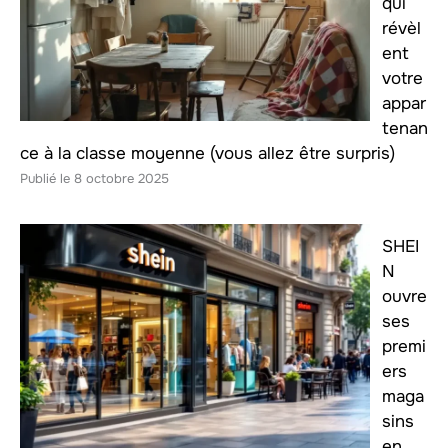
qui
révèl
ent
votre
appar
tenan
ce à la classe moyenne (vous allez être surpris)
8 octobre 2025
SHEI
N
ouvre
ses
premi
ers
maga
sins
en