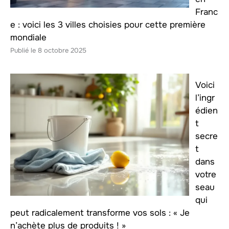
Franc
e : voici les 3 villes choisies pour cette première
mondiale
8 octobre 2025
Voici
l’ingr
édien
t
secre
t
dans
votre
seau
qui
peut radicalement transforme vos sols : « Je
n’achète plus de produits ! »