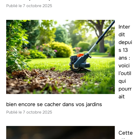
7 octobre 2025
Inter
dit
depui
s 13
ans :
voici
l’outil
qui
pourr
ait
bien encore se cacher dans vos jardins
7 octobre 2025
Cette