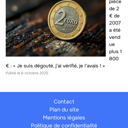
pièce
de 2
€ de
2007
a été
vend
ue
plus 1
800
€ : « Je suis dégouté, j’ai vérifié, je l’avais ! »
6 octobre 2025
Contact
Plan du site
Mentions légales
Politique de confidentialité