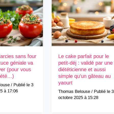
arcies sans four
Le cake parfait pour le
tuce géniale va
petit-déj : validé par une
er (pour vous
diététicienne et aussi
l’été…)
simple qu’un gâteau au
yaourt
louse
/
3
5 à 17:06
Thomas Belouse
/
3
octobre 2025 à 15:28