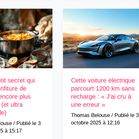
etit secret qui
Cette voiture électrique
nfiture de
parcourt 1200 km sans
ncore plus
recharge : « J’ai cru à
(et ultra
une erreur »
e)
Thomas Belouse
/
3
octobre 2025 à 12:16
louse
/
3
5 à 15:17