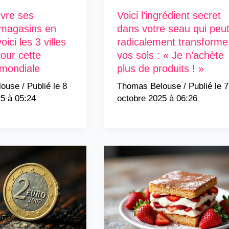
vre ses
Voici l’ingrédient secret
 magasins en
dans votre seau qui peu
oici les 3 villes
radicalement transforme
pour cette
vos sols : « Je n’achète
 mondiale
plus de produits ! »
louse
/
8
Thomas Belouse
/
7
5 à 05:24
octobre 2025 à 06:26