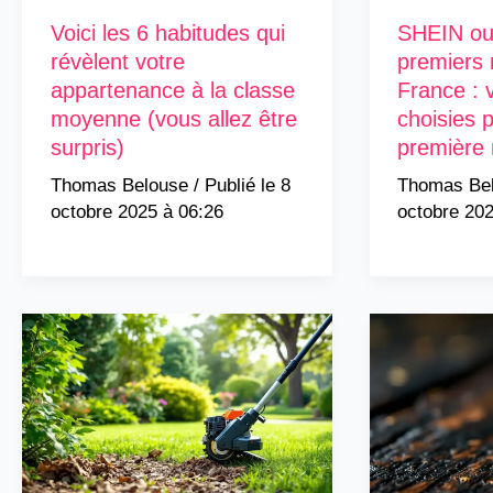
Voici les 6 habitudes qui
SHEIN ou
révèlent votre
premiers
appartenance à la classe
France : v
moyenne (vous allez être
choisies 
surpris)
première
Thomas Belouse
/
8
Thomas Be
octobre 2025 à 06:26
octobre 202