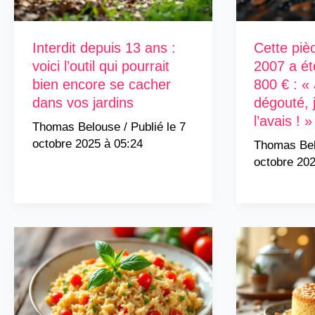
Interdit depuis 13 ans :
Cette piè
voici l’outil qui pourrait
2007 a ét
bien encore se cacher
800 € : « 
dans vos jardins
dégouté, j’
l’avais ! »
Thomas Belouse
/
7
octobre 2025 à 05:24
Thomas Be
octobre 202