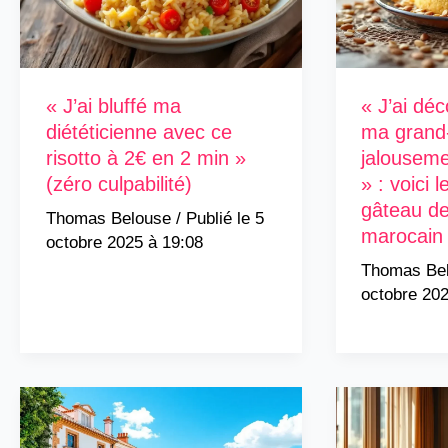
« J’ai bluffé ma
« J’ai dé
diététicienne avec ce
ma grand
risotto à 2€ en 2 min »
jalouseme
(zéro culpabilité)
» : voici 
gâteau d
Thomas Belouse
/
5
marocain
octobre 2025 à 19:08
Thomas Be
octobre 202