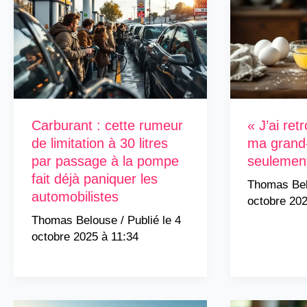
Carburant : cette rumeur
« J’ai ret
de limitation à 30 litres
ma grand
par passage à la pompe
seulement
fait déjà paniquer les
Thomas Be
automobilistes
octobre 202
Thomas Belouse
/
4
octobre 2025 à 11:34