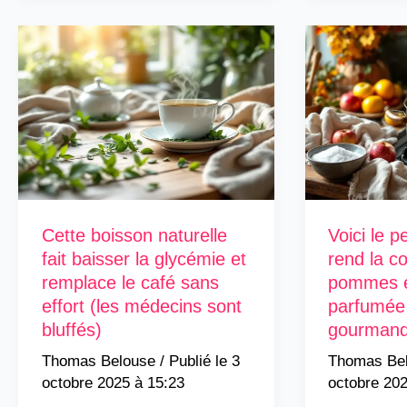
Cette boisson naturelle
Voici le p
fait baisser la glycémie et
rend la co
remplace le café sans
pommes e
effort (les médecins sont
parfumée 
bluffés)
gourmand
Thomas Belouse
/
3
Thomas Be
octobre 2025 à 15:23
octobre 202