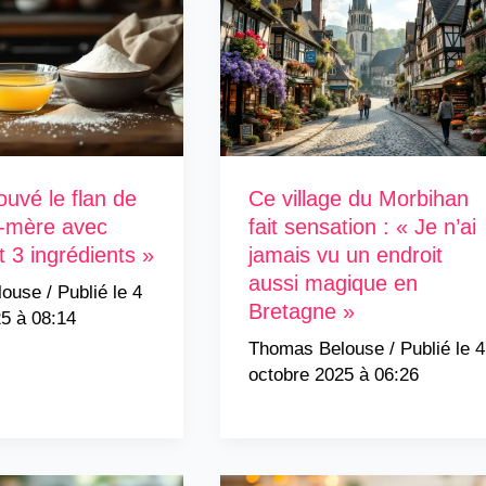
rouvé le flan de
Ce village du Morbihan
-mère avec
fait sensation : « Je n’ai
 3 ingrédients »
jamais vu un endroit
aussi magique en
louse
/
4
Bretagne »
5 à 08:14
Thomas Belouse
/
4
octobre 2025 à 06:26