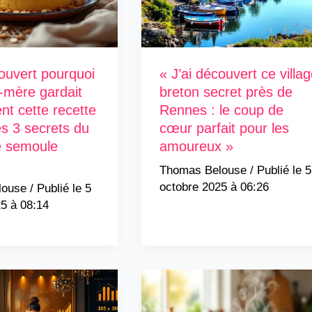
couvert pourquoi
« J’ai découvert ce villa
-mère gardait
breton secret près de
nt cette recette
Rennes : le coup de
les 3 secrets du
cœur parfait pour les
e semoule
amoureux »
Thomas Belouse
/
5
octobre 2025 à 06:26
louse
/
5
5 à 08:14