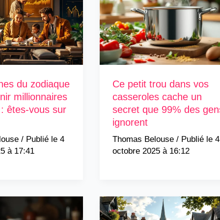
nes du zodiaque
Ce petit trou dans vos
ir millionnaires
casseroles cache un
 : êtes-vous sur
secret que 99% des gen
ignorent
louse
/
4
Thomas Belouse
/
4
5 à 17:41
octobre 2025 à 16:12